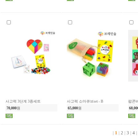
사고력 3단계 3종세트
사고력 소마큐브set - B
팝콘비
70,000
원
65,000
원
68,00
|
1
|
2
|
3
|
4