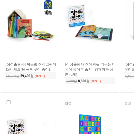
[삼성출판사] 북유럽 창작그림책
[삼성출판사]창의력을 키우는 미
[삼성
15권 세트(원목 책꽂이 증정)
국식 유아 학습지_ 영재의 탄생
우리
(만 5세)
59,400
원
66,000원
5,80
(10% ↓)
8,820
원
9,800원
(10% ↓)
옵션
옵션