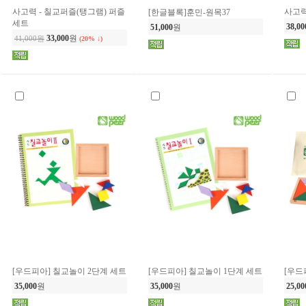
사고력 - 칠교퍼즐(탱그램) 퍼즐
사고력 
[한글블록]훈민-원목37
세트
38,00
51,000
원
33,000
원
41,000원
(20% ↓)
[우드피아] 칠교놀이 2단계 세트
[우드피아] 칠교놀이 1단계 세트
[우드
35,000
원
35,000
원
25,00