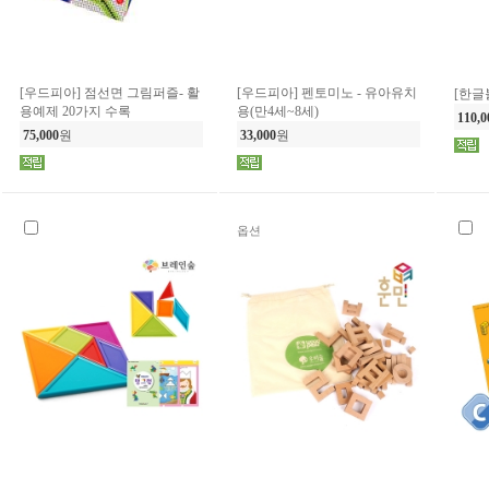
[우드피아] 점선면 그림퍼즐- 활
[우드피아] 펜토미노 - 유아유치
[한글
용예제 20가지 수록
용(만4세~8세)
110,0
75,000
원
33,000
원
옵션