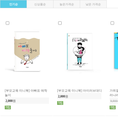
인기순
신상품순
높은가격순
낮은 가격순
[부모교육 미니북] 아빠표 애착
[부모교육 미니북] 아이러브대디
가위질
놀이
러나
2,000
원
2,000
원
9,90