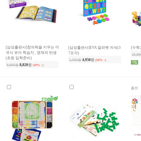
[삼성출판사]창의력을 키우는 미
[삼성출판사]EVA 알파벳 자석(3
[수학
국식 유아 학습지_ 영재의 탄생
7조각)
25,8
(초등 입학준비)
4,950
원
5,500원
(10% ↓)
8,820
원
9,800원
(10% ↓)
옵션