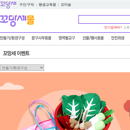
구인/구직
평생교육원
꼬마숲
|
|
인기검색어
교통