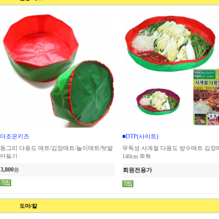
더조은키즈
■DTP(사이트)
동그리 다용도 매트/김장매트/놀이매트/텃밭
무독성 사계절 다용도 방수매트 김장
만들기
140cm 중형
3,800
원
회원전용가
도마/칼