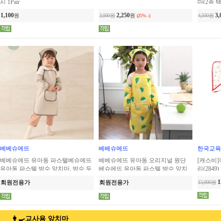
시 1Pair
마(2종 
1,100
2,250
3,
원
3,000원
원
4,500원
(25% ↓)
베베슈에뜨
베베슈에뜨
한국교육
베베슈에뜨 유아동 파스텔베슈에뜨
베베슈에뜨 유아동 오리지널 원단
[캐스비]
유아동 파스텔 방수 앞치마, 방수 두
베슈에뜨 유아동 파스텔 방수 앞치
리(2849)
건, 방수 팔토시 세트
마, 방수 두건, 방수 팔토시 세트
1
회원전용가
회원전용가
15,000원
👩‍🍳교사용 앞치마