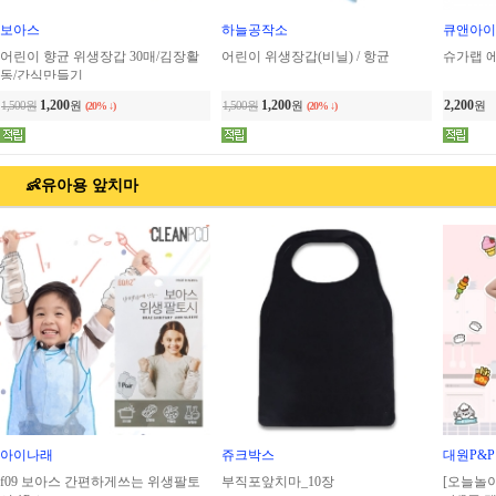
보아스
하늘공작소
큐앤아이
어린이 향균 위생장갑 30매/김장활
어린이 위생장갑(비닐) / 항균
슈가랩 에
동/간식만들기
1,200
1,200
2,200
1,500원
원
1,500원
원
원
(20% ↓)
(20% ↓)
👶유아용 앞치마
아이나래
쥬크박스
대원P&P
f09 보아스 간편하게쓰는 위생팔토
부직포앞치마_10장
[오늘놀이