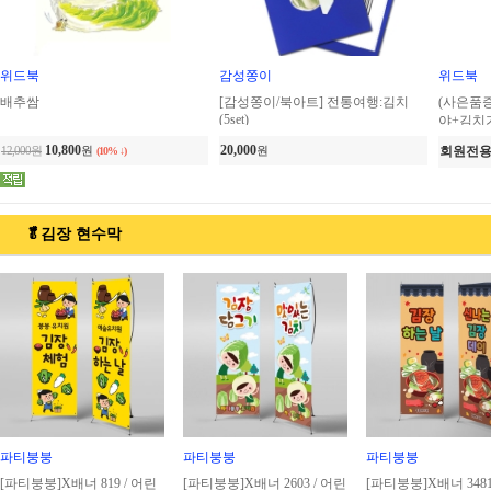
위드북
감성쫑이
위드북
배추쌈
[감성쫑이/북아트] 전통여행:김치
(사은품
(5set)
야+김치
권 세트
10,800
20,000
12,000원
원
원
회원전
(10% ↓)
🥬김장 현수막
파티붕붕
파티붕붕
파티붕붕
[파티붕붕]X배너 819 / 어린
[파티붕붕]X배너 2603 / 어린
[파티붕붕]X배너 3481