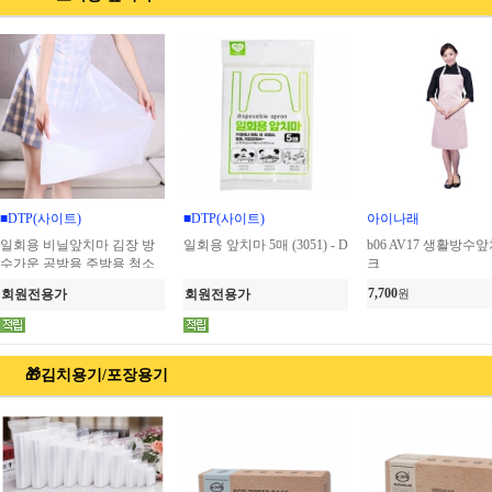
■DTP(사이트)
■DTP(사이트)
아이나래
일회용 비닐앞치마 김장 방
일회용 앞치마 5매 (3051) - D
b06 AV17 생활방수
수가운 공방용 주방용 청소
크
용 80cm x 120cm 10매
7,700
회원전용가
회원전용가
원
🎁김치용기/포장용기