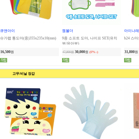
큐앤아이
젬볼더
아이나래
슈가랩 통도마(중)355x235x10(mm)
9종 소프트 도마, 나이프 SET(유치
b24 스
부/유아부)
16,500
30,000
31,800
원
47,000원
원
원
(37% ↓)
고무/비닐 장갑