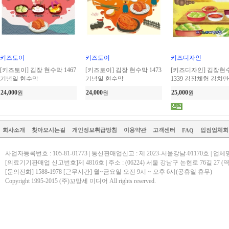
키즈토이
키즈토이
키즈디자인
[키즈토이] 김장 현수막 1467
[키즈토이] 김장 현수막 1473
[키즈디자인] 김장현
기념일 현수막
기념일 현수막
1339 김장체험 김치
24,000
24,000
25,000
원
원
원
회사소개
찾아오시는길
개인정보취급방침
이용약관
고객센터
입점업체회
FAQ
사업자등록번호
: 105-81-01773 | 통신판매업신고 : 제 2023-서울강남-01170호 | 
[의료기기판매업 신고번호]제 4816호 | 주소 : (06224) 서울 강남구 논현로 76길 2
[문의전화] 1588-1978 [근무시간] 월~금요일 오전 9시 ~ 오후 6시(공휴일 휴무)
Copyright 1995-2015 (주)꼬망세 미디어 All rights reserved.