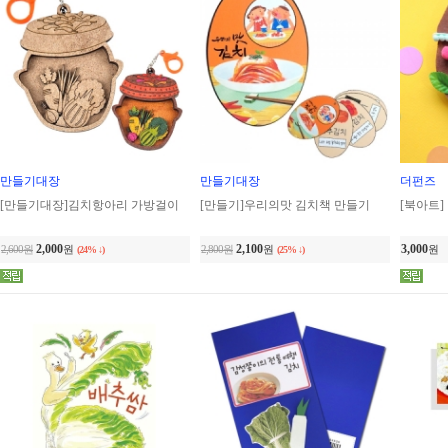
만들기대장
만들기대장
더펀즈
[만들기대장]김치항아리 가방걸이
[만들기]우리의맛 김치책 만들기
[북아트
2,000
2,100
3,000
2,600원
원
2,800원
원
원
(24% ↓)
(25% ↓)