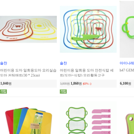
솔찬
솔찬
아이나래
어린이용 도마 일회용도마 요리실습
어린이용 일회용 도마 안전식칼 세
h47 GE
도마 커팅매트(30 * 23cm)
트(도마+식칼) 요리활동교구
1,040
1,860
6,100
원
5,000원
원
원
(63% ↓)