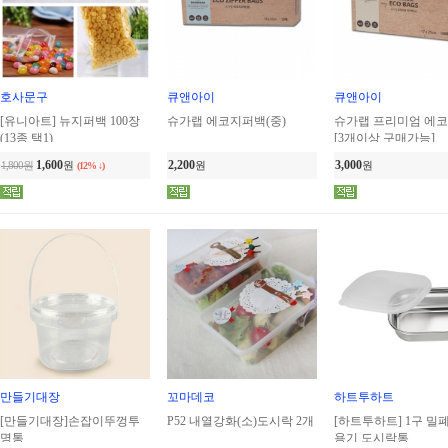
호사문구
큐앤아이
큐앤아이
[유니아트] 뉴지퍼백 100장
슈가랩 에코지퍼백(중)
슈가랩 프리미엄 에코
(13종 택1)
[3개이상 구매가능]
1,600
2,200
3,000
1,800원
원
원
원
(12% ↓)
만들기대장
꼬마데코
하트투하트
[만들기대장]손잡이뚜껑투
P52 내열강화(소)도시락 2개
[하트투하트] 1구 밀
명통
용기 도시락통