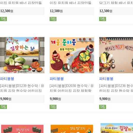
이집 유치원 배너 김장만들
이집 유치원 배너 김장만들
담그기 체험 배너 유
기 체험학습배너
기 체험학습배너
린이집 플랜카드 제작
12,500
12,500
12,500
원
원
원
파티붕붕
파티붕붕
파티붕붕
[파티붕붕]D5239 현수막 / 유
[파티붕붕]D2030 현수막 / 유
[파티붕붕]D5236 현수
치원 김장 현수막 어린이집
치원 어린이집 김장 체험학
린이집 김장 현수막 
김장체험 플랜카드 제작
습 현수막 김장김치 만들기
김장김치 체험 포토존
9,900
9,900
9,900
원
원
원