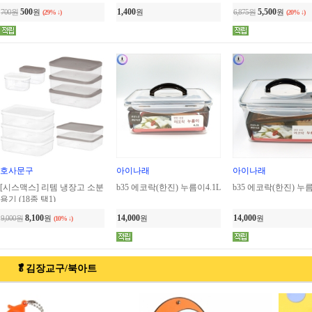
500
1,400
5,500
700원
원
원
6,875원
원
(29% ↓)
(20% ↓)
호사문구
아이나래
아이나래
[시스맥스] 리템 냉장고 소분
b35 에코락(한진) 누름이4.1L
b35 에코락(한진) 누름
용기 (18종 택1)
8,100
14,000
14,000
9,000원
원
원
원
(10% ↓)
🥬김장교구/북아트