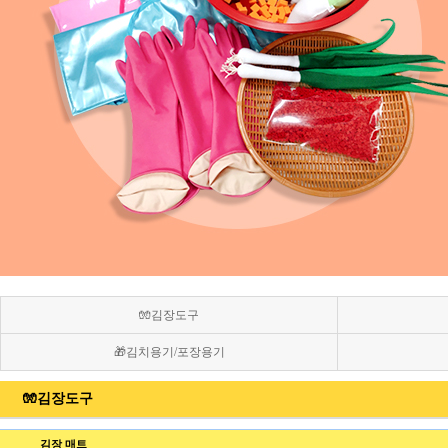
🧤김장도구
🎁김치용기/포장용기
🧤김장도구
김장 매트