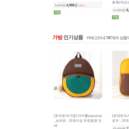
가방
인기상품
카테고리내
747
개의 상품