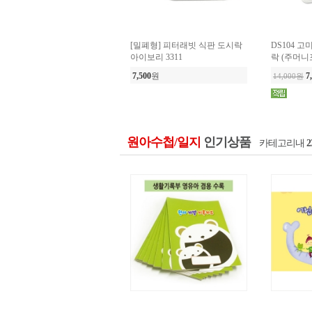
원아수첩/일지
인기상품
카테고리내
2