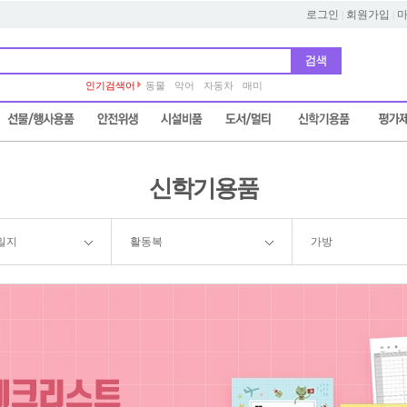
로그인
회원가입
|
|
인기검색어
동물
악어
자동차
매미
신학기용품
일지
활동복
가방