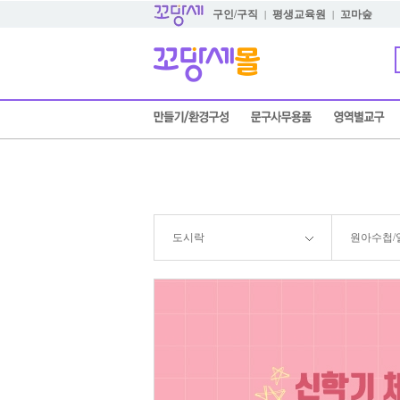
구인/구직
평생교육원
꼬마숲
|
|
도시락
원아수첩/