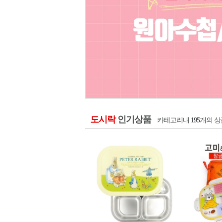
도시락
인기상품
카테고리내
195
개의 상